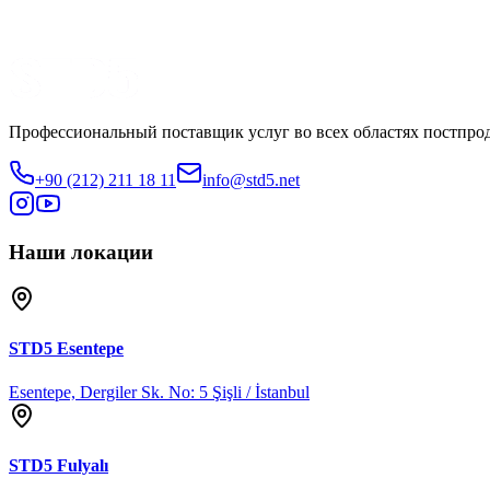
Med Yapım
Смотреть трейлер
Поделиться
Профессиональный поставщик услуг во всех областях постпро
+90 (212) 211 18 11
info@std5.net
Наши локации
STD5
Esentepe
Esentepe, Dergiler Sk. No: 5 Şişli / İstanbul
STD5
Fulyalı