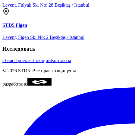
Levent, Fulyalı Sk. No: 28 Beşiktaş / İstanbul
STD5
Figen
Levent, Figen Sk. No: 2 Beşiktaş / İstanbul
Исследовать
О нас
Проекты
Локации
Контакты
©
2026
STD5.
Все права защищены.
разработано