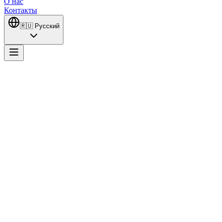
О нас
Контакты
🇷🇺
Русский
Zamanın Kapıları
Когда амбициозная и красивая бизнесвумен Невра встречает ге
отправляются в наполненное тайнами и напряжением путешест