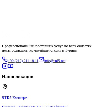
Производство
Sunset Film
Смотреть трейлер
Поделиться
Профессиональный поставщик услуг во всех областях
постпродакшна, крупнейшая студия в Турции.
+90 (212) 211 18 11
info@std5.net
Наши локации
STD5
Esentepe