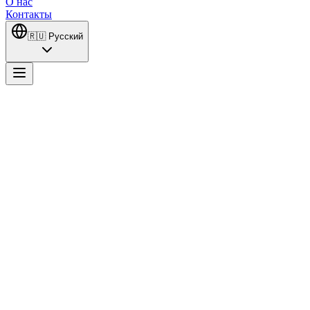
О нас
Контакты
🇷🇺
Русский
Yeşilçam
«Ешильчам» — исторический сериал, режиссёром которого
является Чаган Ирмак, а сценарий написали Волкан Сюмбюль
и Левент Джантек. Сериал выходит на платформе BluTV и