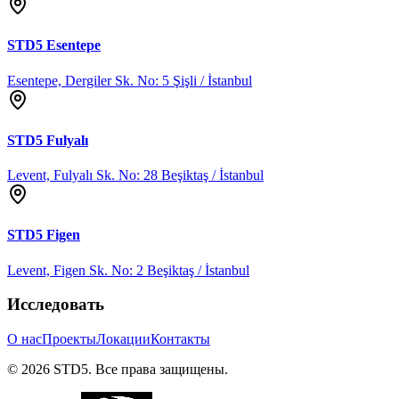
STD5
Esentepe
Esentepe, Dergiler Sk. No: 5 Şişli / İstanbul
STD5
Fulyalı
Levent, Fulyalı Sk. No: 28 Beşiktaş / İstanbul
STD5
Figen
Levent, Figen Sk. No: 2 Beşiktaş / İstanbul
Исследовать
О нас
Проекты
Локации
Контакты
©
2026
STD5.
Все права защищены.