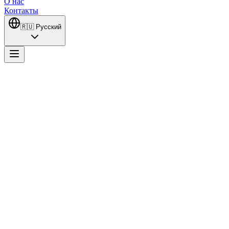
О нас
Контакты
🇷🇺
Русский
Son Yaz
Идеалистичный прокурор Селим Кара (Али Атай) и
энергичный молодой человек Акгюн (Алперен Дуймаз),
выросший в преступном мире, неожиданно пересекаются.