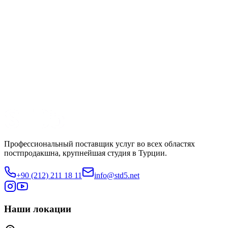
Жанр
Dizi
Производство
O3 Medya
Смотреть трейлер
Поделиться
Профессиональный поставщик услуг во всех областях
постпродакшна, крупнейшая студия в Турции.
+90 (212) 211 18 11
info@std5.net
Наши локации