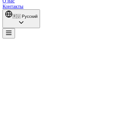
О нас
Контакты
🇷🇺
Русский
Organizasyon Bizim İşimiz
Мерджан, унаследовавшая семейный бизнес от дедушки,
ведёт борьбу за лидерство с очень хитрым зятем Фыратом.
Вместе с новыми сотрудниками компании, такими как Айтач