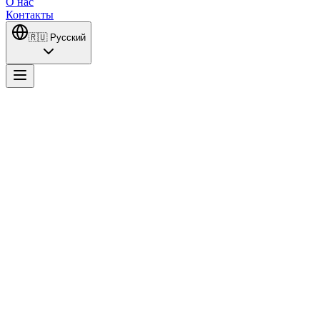
О нас
Контакты
🇷🇺
Русский
Kaosun Anatomisi
Оригинальный сериал HBO Max Анатомия хаоса рассказывает и
идеалистичный врач, работающий в отделении неотложной по
поворотным моментом, который навсегда меняет жизнь обоих.