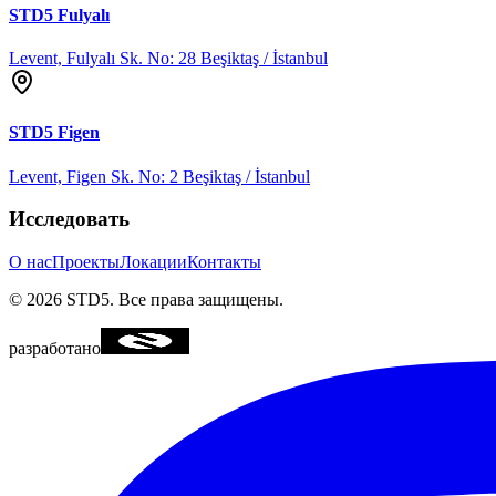
STD5
Fulyalı
Levent, Fulyalı Sk. No: 28 Beşiktaş / İstanbul
STD5
Figen
Levent, Figen Sk. No: 2 Beşiktaş / İstanbul
Исследовать
О нас
Проекты
Локации
Контакты
©
2026
STD5.
Все права защищены.
разработано