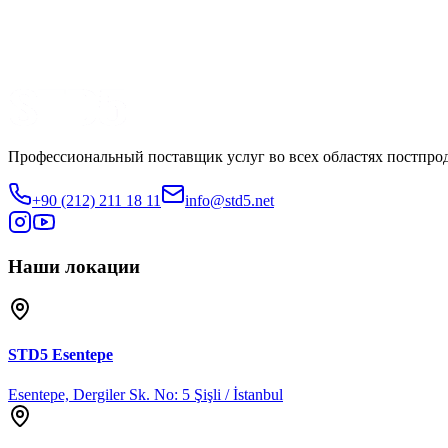
Производство
Sıfır Bir Yapım
Смотреть трейлер
Поделиться
Профессиональный поставщик услуг во всех областях постпро
+90 (212) 211 18 11
info@std5.net
Наши локации
STD5
Esentepe
Esentepe, Dergiler Sk. No: 5 Şişli / İstanbul