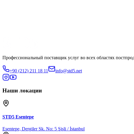
Производство
DASS
Смотреть трейлер
Поделиться
Профессиональный поставщик услуг во всех областях постпро
+90 (212) 211 18 11
info@std5.net
Наши локации
STD5
Esentepe
Esentepe, Dergiler Sk. No: 5 Şişli / İstanbul