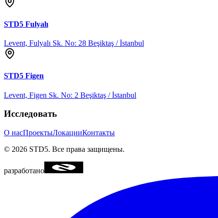
STD5
Fulyalı
Levent, Fulyalı Sk. No: 28 Beşiktaş / İstanbul
STD5
Figen
Levent, Figen Sk. No: 2 Beşiktaş / İstanbul
Исследовать
О нас
Проекты
Локации
Контакты
©
2026
STD5.
Все права защищены.
разработано