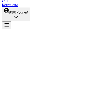
О нас
Контакты
🇷🇺
Русский
Doktor: Başka Hayatta
Профессор доктор Инан Курал, чудом выживший после нападения
он не врач, а пациент. Он развелся со своей большой любовью, 
окружающих. Не понимая, как он превратился в такого холодно