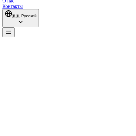
О нас
Контакты
🇷🇺
Русский
Aşk, Mantık, İntikam
Эсра работает официанткой и, устав от трудностей жизни,
решает изменить свой уровень жизни, вступив в брачный
союз по расчету с инженером Озаном. Однако в этом браке