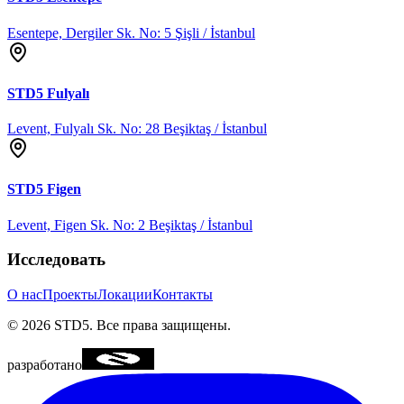
Esentepe, Dergiler Sk. No: 5 Şişli / İstanbul
STD5
Fulyalı
Levent, Fulyalı Sk. No: 28 Beşiktaş / İstanbul
STD5
Figen
Levent, Figen Sk. No: 2 Beşiktaş / İstanbul
Исследовать
О нас
Проекты
Локации
Контакты
©
2026
STD5.
Все права защищены.
разработано