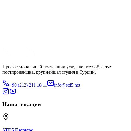
Dizi
Производство
No 9
Смотреть трейлер
Поделиться
Профессиональный поставщик услуг во всех областях
постпродакшна, крупнейшая студия в Турции.
+90 (212) 211 18 11
info@std5.net
Наши локации
STD5
Esentepe