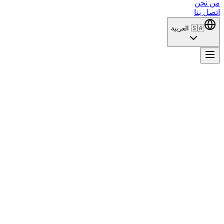
من نحن
اتصل بنا
🇸🇦
العربية
Merve Kült
جيل زد، ميرفي (آهسن إير أوغلو)، تضطر إلى الدخول في مرحلة
النضج بعد مواجهة الحقائق القاسية في الحياة. أصبح لديها الآن
وظيفة حقيقية. هل ستتمكن من النجاح في العمل والحب معًا؟