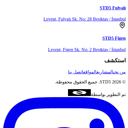
STD5
Fulyalı
Levent, Fulyalı Sk. No: 28 Beşiktaş / İstanbul
STD5
Figen
Levent, Figen Sk. No: 2 Beşiktaş / İstanbul
استكشف
من نحن
المشاريع
المواقع
اتصل بنا
©
2026
STD5.
جميع الحقوق محفوظة.
تم التطوير بواسطة