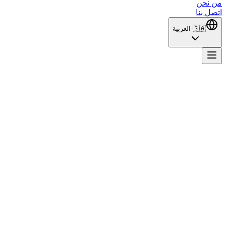
من نحن
اتصل بنا
🇸🇦
العربية
Masumlar Apartmanı
في كل طابق حياة مختلفة، وفي كل طابق قصة مختلفة... فأي
طابق أنت؟ مسلسل "شقق الأبرياء" هو مسلسل تركي من نوع
الدراما النفسية، من إنتاج OGM Pictures، وسيناريو دنيز مادان أوغلو