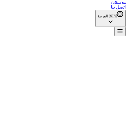
من نحن
اتصل بنا
🇸🇦
العربية
Kirli Sepeti
حياة أغنى وأقوى العائلات في إسطنبول. الخدم الذين يكتشفون الأسرار،
أول حلقة له في 24 سبتمبر 2023، من إخراج 
التلفزيونية التركية. يشارك في الأدوار الرئيسية آيتشا بينغول، سيرين مور