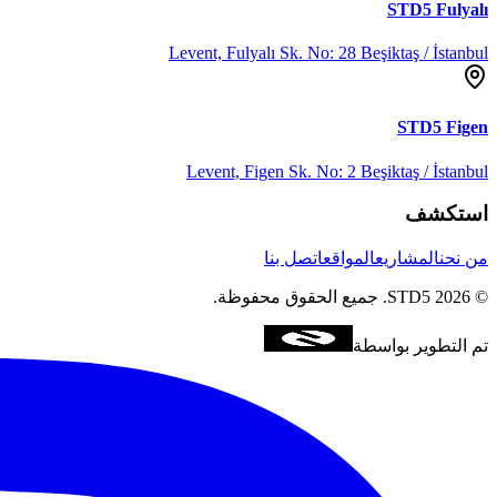
STD5
Fulyalı
Levent, Fulyalı Sk. No: 28 Beşiktaş / İstanbul
STD5
Figen
Levent, Figen Sk. No: 2 Beşiktaş / İstanbul
استكشف
من نحن
المشاريع
المواقع
اتصل بنا
©
2026
STD5.
جميع الحقوق محفوظة.
تم التطوير بواسطة