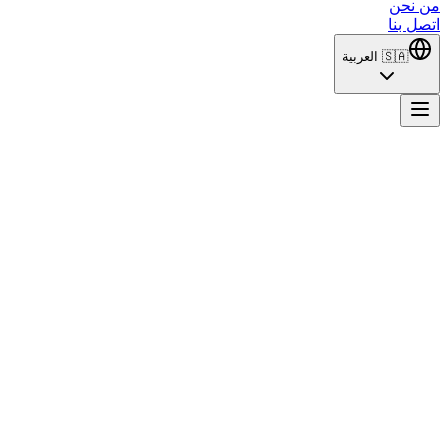
من نحن
اتصل بنا
🇸🇦
العربية
Aşk Taktikleri
إليك الترجمة إلى العربية: أخرجوا الأقلام والأوراق، فهناك تكتيكات
علينا أن نتعلمها. من جهة، آصلı (ديميت أوزدمير) التي تدّعي أنها
فهمت الرجال... ومن جهة أخرى، كيريم (شكرو أوزيلدز) الذي يؤمن